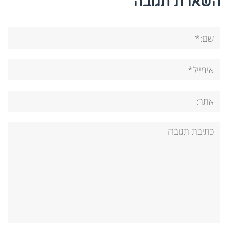
השארת תגובה
שם:*
אימייל*
אתר:
תגובה: