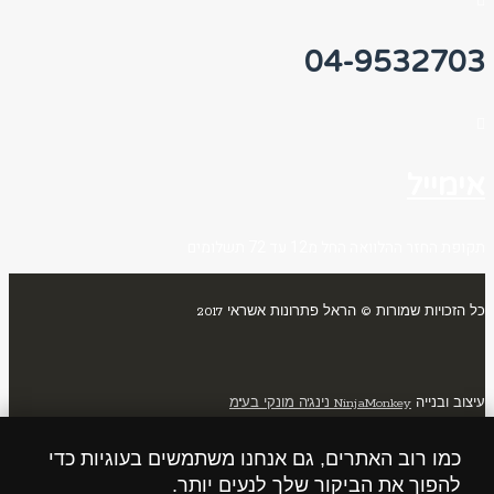
04-9532703
אימייל
תקופת החזר ההלוואה החל מ12 עד 72 תשלומים
כל הזכויות שמורות © הראל פתרונות אשראי 2017
עיצוב ובנייה
NinjaMonkey נינג'ה מונקי בע"מ
כמו רוב האתרים, גם אנחנו משתמשים בעוגיות כדי
גלילה
להפוך את הביקור שלך לנעים יותר.